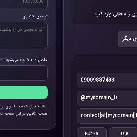
ی را منطقی وارد کنید
توضیح اختیاری
ی دیگر
حاصل 7 + 5 چند می‌شود؟ *
09009837483
@mydomain_ir
اطلاعات واردشده فقط برای برر
معامله آنلاین در این صفحه انج
contact[at]mydomain[d
Rubika
Bale